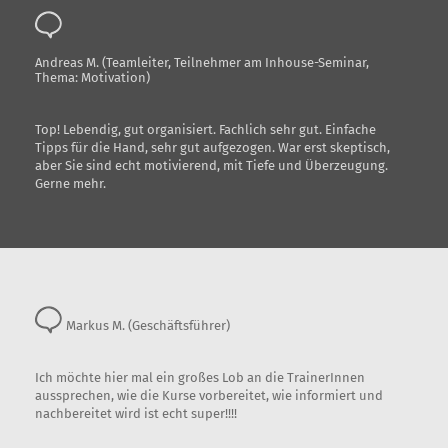
Andreas M. (Teamleiter, Teilnehmer am Inhouse-Seminar,
Thema: Motivation)
Top! Lebendig, gut organisiert. Fachlich sehr gut. Einfache
Tipps für die Hand, sehr gut aufgezogen. War erst skeptisch,
aber Sie sind echt motivierend, mit Tiefe und Überzeugung.
Gerne mehr.
Markus M. (Geschäftsführer)
Ich möchte hier mal ein großes Lob an die TrainerInnen
aussprechen, wie die Kurse vorbereitet, wie informiert und
nachbereitet wird ist echt super!!!!