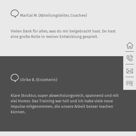
Martial M. (Abteilungsleiter, Coachee)
Vielen Dank für alles, was du mir beigebracht hast. Du hast
eine große Rolle in meiner Entwicklung gespielt.
Ulrike B. (Erzieherin)
Klare Struktur, super abwechslungsreich, spannend und mit
viel Humor. Das Training war toll und ich habe viele neue
Impulse mitgenommen, die unsere Arbeit besser machen
können.